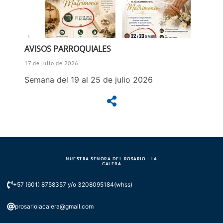
AVISOS PARROQUIALES
17 de julio de 2026
Semana del 19 al 25 de julio 2026
NUESTRA SEÑORA DEL ROSARIO - LA
CALERA
+57 (601) 8758357 y/o 3208095184(whss)
prosariolacalera@gmail.com