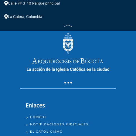
Calle 7# 3-10 Parque principal
La Calera, Colombia
Enlaces
ENLACES
CORREO
NOTIFICACIONES JUDICIALES
EL CATOLICISMO