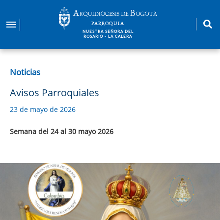
Pasar
al
PARROQUIA
contenido
NUESTRA SEÑORA DEL
ROSARIO - LA CALERA
principal
Noticias
Avisos Parroquiales
23 de mayo de 2026
Semana del 24 al 30 mayo 2026