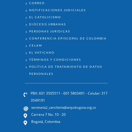
ENLACES
CORREO
NOTIFICACIONES JUDICIALES
EL CATOLICISMO
DIÓCESIS URBANAS
PERSONAS JURÍDICAS
CONFERENCIA EPISCOPAL DE COLOMBIA
CELAM
EL VATICANO
TÉRMINOS Y CONDICIONES
POLÍTICA DE TRATAMIENTO DE DATOS
PERSONALES
PBX: 601 3505511 - 601 5803491 - Celular: 317
3549191
secretaria2_cancilleria@arquibogota.org.co
Carrera 7 No. 10 - 20
Bogotá, Colombia