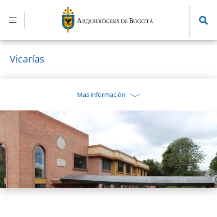
Pasar
al
contenido
principal
Vicarías
Mas información