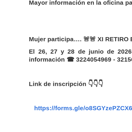
Mayor información en la oficina pa
Mujer participa….
🚨🚨
XI RETIRO
El 26, 27 y 28 de junio de 20
información
☎
3224054969 - 3215
Link de inscripción
👇👇👇
https://forms.gle/o8SGYzePZCX