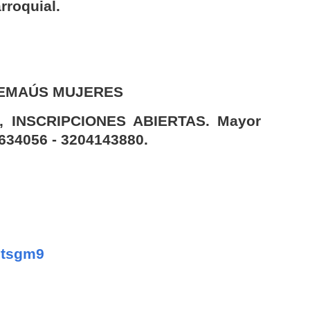
rroquial.
 EMAÚS MUJERES
26, INSCRIPCIONES ABIERTAS. Mayor
634056 - 3204143880.
6tsgm9