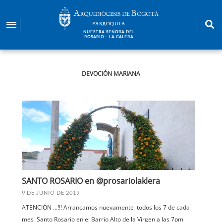
Pasar
al
PARROQUIA
contenido
NUESTRA SEÑORA DEL
ROSARIO - LA CALERA
principal
DEVOCIÓN MARIANA
SANTO ROSARIO en @prosariolaklera
9 DE JUNIO DE 2019
ATENCIÓN ...!!! Arrancamos nuevamente todos los 7 de cada
mes Santo Rosario en el Barrio Alto de la Virgen a las 7pm