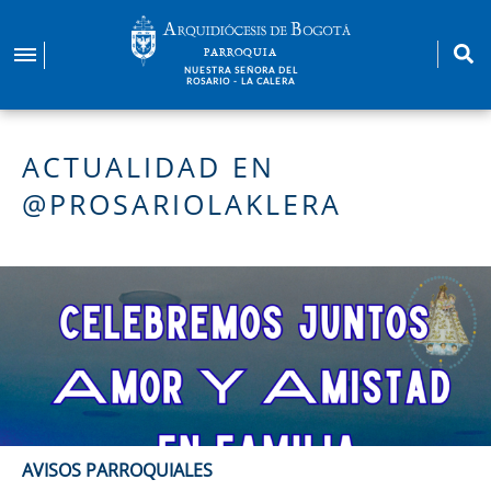
Pasar
al
PARROQUIA
contenido
NUESTRA SEÑORA DEL
ROSARIO - LA CALERA
principal
ACTUALIDAD EN
@PROSARIOLAKLERA
AVISOS PARROQUIALES