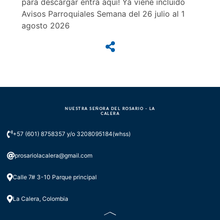
para descargar entra aquí! Ya viene incluido
Avisos Parroquiales Semana del 26 julio al 1
agosto 2026
NUESTRA SEÑORA DEL ROSARIO - LA
CALERA
+57 (601) 8758357 y/o 3208095184(whss)
prosariolacalera@gmail.com
Calle 7# 3-10 Parque principal
La Calera, Colombia