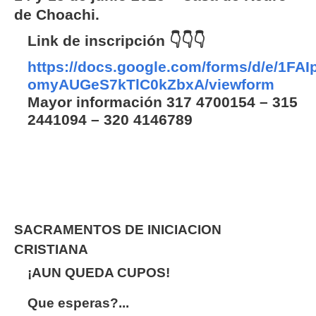
de Choachi.
Link de inscripción
👇👇👇
https://docs.google.com/forms/d/e/1
omyAUGeS7kTlC0kZbxA/viewform
Mayor información 317 4700154 – 315
2441094 – 320 4146789
SACRAMENTOS DE INICIACION
CRISTIANA
¡AUN QUEDA CUPOS!
Que esperas?...