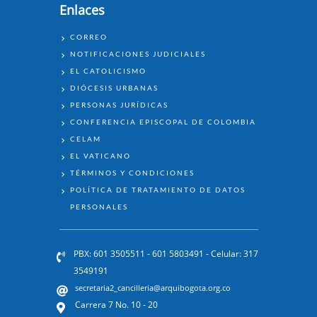
Enlaces
ENLACES
CORREO
NOTIFICACIONES JUDICIALES
EL CATOLICISMO
DIÓCESIS URBANAS
PERSONAS JURÍDICAS
CONFERENCIA EPISCOPAL DE COLOMBIA
CELAM
EL VATICANO
TÉRMINOS Y CONDICIONES
POLÍTICA DE TRATAMIENTO DE DATOS
PERSONALES
PBX: 601 3505511 - 601 5803491 - Celular: 317
3549191
secretaria2_cancilleria@arquibogota.org.co
Carrera 7 No. 10 - 20