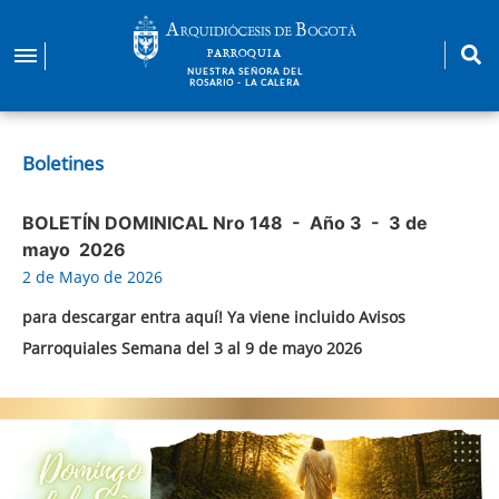
Pasar
al
PARROQUIA
contenido
NUESTRA SEÑORA DEL
ROSARIO - LA CALERA
principal
Boletines
BOLETÍN DOMINICAL Nro 148 - Año 3 - 3 de
mayo 2026
2 de Mayo de 2026
para descargar entra aquí! Ya viene incluido Avisos
Parroquiales Semana del 3 al 9 de mayo 2026