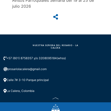
Avisos Parroquiales Semana del 19 al 25 de
julio 2026
NUESTRA SEÑORA DEL ROSARIO - LA
CALERA
+57 (601) 8758357 y/o 3208095184(whss)
prosariolacalera@gmail.com
Calle 7# 3-10 Parque principal
La Calera, Colombia