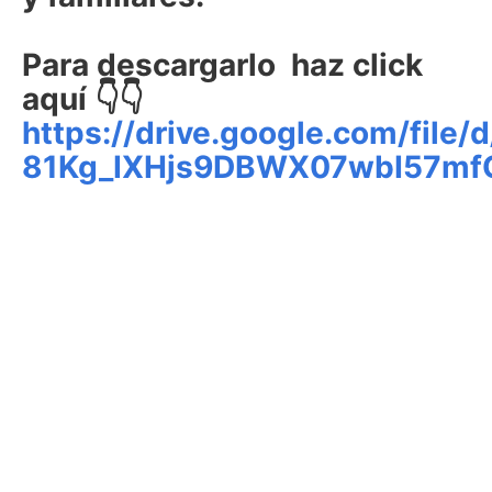
Para descargarlo haz click
aquí 👇👇
https://drive.google.com/file
81Kg_IXHjs9DBWX07wbI57mf