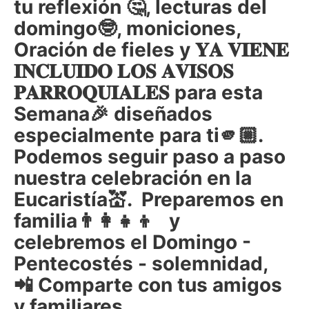
tu reflexión 🤔, lecturas del
domingo🤓, moniciones,
Oración de fieles y 𝐘𝐀 𝐕𝚰𝐄𝐍𝐄
𝚰𝐍𝐂𝐋𝐔𝚰𝐃𝐎 𝐋𝐎𝐒 𝐀𝐕𝚰𝐒𝐎𝐒
𝐏𝐀𝐑𝐑𝐎𝐐𝐔𝚰𝐀𝐋𝐄𝐒 para esta
Semana🎉 diseñados
especialmente para ti🫵🏼.
Podemos seguir paso a paso
nuestra celebración en la
Eucaristía💒. Preparemos en
familia👨‍👩‍👧‍👦 y
celebremos el Domingo -
Pentecostés - solemnidad,
📲 Comparte con tus amigos
y familiares.