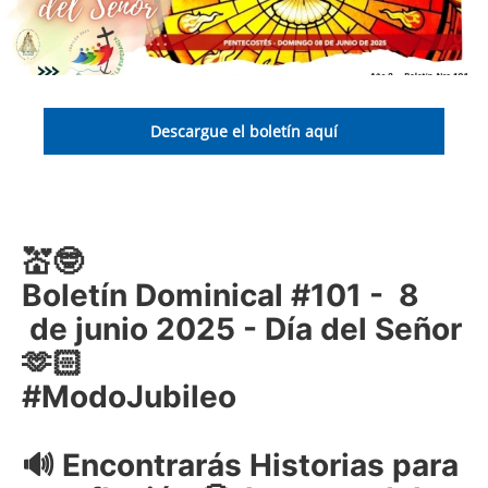
Descargue el boletín aquí
💒🤓
Boletín Dominical #101 - 8
de junio 2025 - Día del Señor
🫶🏻
#ModoJubileo
🔊 Encontrarás Historias para