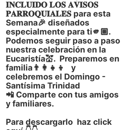
𝚰𝐍𝐂𝐋𝐔𝚰𝐃𝐎 𝐋𝐎𝐒 𝐀𝐕𝚰𝐒𝐎𝐒
𝐏𝐀𝐑𝐑𝐎𝐐𝐔𝚰𝐀𝐋𝐄𝐒 para esta
Semana🎉 diseñados
especialmente para ti🫵🏼.
Podemos seguir paso a paso
nuestra celebración en la
Eucaristía💒. Preparemos en
familia👨‍👩‍👧‍👦 y
celebremos el Domingo -
Santísima Trinidad
📲 Comparte con tus amigos
y familiares.
Para descargarlo haz click