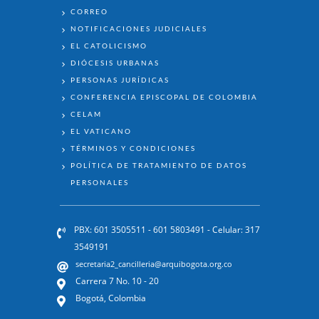
ENLACES
CORREO
NOTIFICACIONES JUDICIALES
EL CATOLICISMO
DIÓCESIS URBANAS
PERSONAS JURÍDICAS
CONFERENCIA EPISCOPAL DE COLOMBIA
CELAM
EL VATICANO
TÉRMINOS Y CONDICIONES
POLÍTICA DE TRATAMIENTO DE DATOS
PERSONALES
PBX: 601 3505511 - 601 5803491 - Celular: 317
3549191
secretaria2_cancilleria@arquibogota.org.co
Carrera 7 No. 10 - 20
Bogotá, Colombia