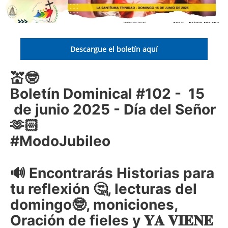
Descargue el boletín aquí
💒🤓
Boletín Dominical #102 - 15
de junio 2025 - Día del Señor
🫶🏻
#ModoJubileo
🔊 Encontrarás Historias para
tu reflexión 🤔, lecturas del
domingo🤓, moniciones,
Oración de fieles y 𝐘𝐀 𝐕𝚰𝐄𝐍𝐄