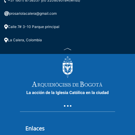
+57 (601) 8758357 y/o 3208095184(whss)
prosariolacalera@gmail.com
Calle 7# 3-10 Parque principal
La Calera, Colombia
Enlaces