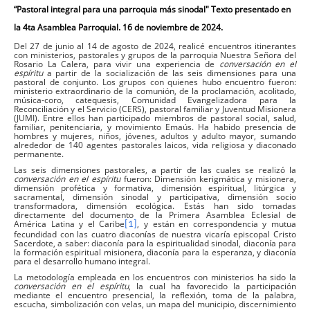
“Pastoral integral para una parroquia más sinodal" Texto presentado en
la 4ta Asamblea Parroquial. 16 de noviembre de 2024.
Del 27 de junio al 14 de agosto de 2024, realicé encuentros itinerantes
con ministerios, pastorales y grupos de la parroquia Nuestra Señora del
Rosario La Calera, para vivir una experiencia de
conversación en el
espíritu
a partir de la socialización de las seis dimensiones para una
pastoral de conjunto. Los grupos con quienes hubo encuentro fueron:
ministerio extraordinario de la comunión, de la proclamación, acolitado,
música-coro, catequesis, Comunidad Evangelizadora para la
Reconciliación y el Servicio (CERS), pastoral familiar y Juventud Misionera
(JUMI). Entre ellos han participado miembros de pastoral social, salud,
familiar, penitenciaria, y movimiento Emaús. Ha habido presencia de
hombres y mujeres, niños, jóvenes, adultos y adulto mayor, sumando
alrededor de 140 agentes pastorales laicos, vida religiosa y diaconado
permanente.
Las seis dimensiones pastorales, a partir de las cuales se realizó la
conversación en el espíritu
fueron: Dimensión kerigmática y misionera,
dimensión profética y formativa, dimensión espiritual, litúrgica y
sacramental, dimensión sinodal y participativa, dimensión socio
transformadora, dimensión ecológica. Estás han sido tomadas
directamente del documento de la Primera Asamblea Eclesial de
América Latina y el Caribe
, y están en correspondencia y mutua
[1]
fecundidad con las cuatro diaconías de nuestra vicaría episcopal Cristo
Sacerdote, a saber: diaconía para la espiritualidad sinodal, diaconía para
la formación espiritual misionera, diaconía para la esperanza, y diaconía
para el desarrollo humano integral.
La metodología empleada en los encuentros con ministerios ha sido la
conversación en el espíritu
, la cual ha favorecido la participación
mediante el encuentro presencial, la reflexión, toma de la palabra,
escucha, simbolización con velas, un mapa del municipio, discernimiento