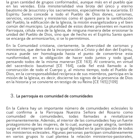
la gran cantidad de grupos conformados, aunque más en el pueblo que
en las veredas. Esta minsiterialidad viva brota del único y eterno
bautismo de Jesucristo y los sacramentos, especialmente la eucaristía. El
Espíritu Santo concede a todo el Pueblo de Dios dones, carismas,
servicios, vocaciones y ministerios como él quiere para la santificación
del Pueblo, la edificación de la Iglesia, la misión evangelizadora y el bien
común del municipio. La pluralidad de estos dones presentes en nuestra
Parroquia, célula viva de la Iglesia, de ninguna manera debe erosionar la
unidad del Pueblo de Dios, sino que de hecho es el Espíritu Santo quien
se encarga de armonizarlos, si se lo permitimos.
En la Comunidad cristiana, ciertamente, la diversidad de carismas y
ministerios, que deriva de la incorporación a Cristo y del don del Espíritu,
nunca puede ser homologada hasta el punto de convertirse esta
«uniformidad, en la obligación de hacer todo juntos y todo igual,
pensando todos de la misma manera» [CE 163]. Al contrario, en virtud
del sacerdocio bautismal [CE 164], cada fiel está llamado a la
construcción de todo el Cuerpo y, al mismo tiempo, todo el Pueblo de
Dios, en la corresponsabilidad recíproca de sus miembros, participa en la
misión de la Iglesia, es decir, discierne los signos de la presencia de Dios
en la historia y se convierte en testigo de su Reino [CE 165] [109]
La parroquia es comunidad de comunidades
En la Calera hay un importante número de comunidades eclesiales lo
cual confirma a la Parroquia Nuestra Señora del Rosario como
comunidad de comunidades, todas llamadas a revitalizarse
permanentemente. Además, al interior de las comunidades hay un fuerte
protagonismo de las mujeres, de lo cual, aunque surge alegría, también
surge el interrogante sobre su igual dignidad en la participación de todos
los ministerios eclesiales. Algunas personas participan simultáneamente
en varios grupos lo cual plantea la relación ministerios-pastorales,