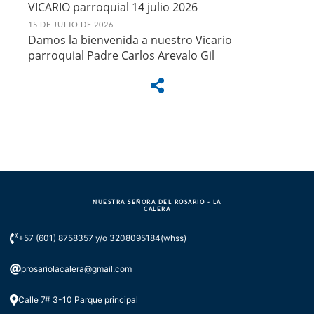
VICARIO parroquial 14 julio 2026
15 DE JULIO DE 2026
Damos la bienvenida a nuestro Vicario
parroquial Padre Carlos Arevalo Gil
NUESTRA SEÑORA DEL ROSARIO - LA
CALERA
+57 (601) 8758357 y/o 3208095184(whss)
prosariolacalera@gmail.com
Calle 7# 3-10 Parque principal