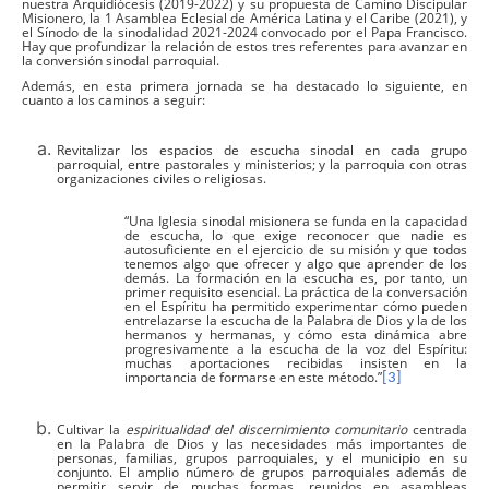
nuestra Arquidiócesis (2019-2022) y su propuesta de Camino Discipular
Misionero, la 1 Asamblea Eclesial de América Latina y el Caribe (2021), y
el Sínodo de la sinodalidad 2021-2024 convocado por el Papa Francisco.
Hay que profundizar la relación de estos tres referentes para avanzar en
la conversión sinodal parroquial.
Además, en esta primera jornada se ha destacado lo siguiente, en
cuanto a los caminos a seguir:
Revitalizar los espacios de escucha sinodal en cada grupo
parroquial, entre pastorales y ministerios; y la parroquia con otras
organizaciones civiles o religiosas.
“Una Iglesia sinodal misionera se funda en la capacidad
de escucha, lo que exige reconocer que nadie es
autosuficiente en el ejercicio de su misión y que todos
tenemos algo que ofrecer y algo que aprender de los
demás. La formación en la escucha es, por tanto, un
primer requisito esencial. La práctica de la conversación
en el Espíritu ha permitido experimentar cómo pueden
entrelazarse la escucha de la Palabra de Dios y la de los
hermanos y hermanas, y cómo esta dinámica abre
progresivamente a la escucha de la voz del Espíritu:
muchas aportaciones recibidas insisten en la
importancia de formarse en este método.”
[3]
Cultivar la
espiritualidad del discernimiento comunitario
centrada
en la Palabra de Dios y las necesidades más importantes de
personas, familias, grupos parroquiales, y el municipio en su
conjunto. El amplio número de grupos parroquiales además de
permitir servir de muchas formas, reunidos en asambleas