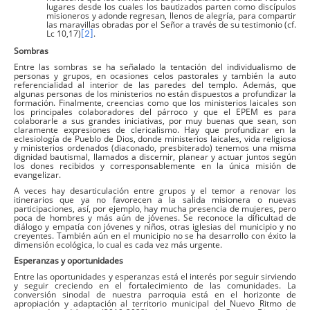
lugares desde los cuales los bautizados parten como discípulos
misioneros y adonde regresan, llenos de alegría, para compartir
las maravillas obradas por el Señor a través de su testimonio (cf.
Lc 10,17)
.
[2]
Sombras
Entre las sombras se ha señalado la tentación del individualismo de
personas y grupos, en ocasiones celos pastorales y también la auto
referencialidad al interior de las paredes del templo. Además, que
algunas personas de los ministerios no están dispuestos a profundizar la
formación. Finalmente, creencias como que los ministerios laicales son
los principales colaboradores del párroco y que el EPEM es para
colaborarle a sus grandes iniciativas, por muy buenas que sean, son
claramente expresiones de clericalismo. Hay que profundizar en la
eclesiología de Pueblo de Dios, donde ministerios laicales, vida religiosa
y ministerios ordenados (diaconado, presbiterado) tenemos una misma
dignidad bautismal, llamados a discernir, planear y actuar juntos según
los dones recibidos y corresponsablemente en la única misión de
evangelizar.
A veces hay desarticulación entre grupos y el temor a renovar los
itinerarios que ya no favorecen a la salida misionera o nuevas
participaciones, así, por ejemplo, hay mucha presencia de mujeres, pero
poca de hombres y más aún de jóvenes. Se reconoce la dificultad de
diálogo y empatía con jóvenes y niños, otras iglesias del municipio y no
creyentes. También aún en el municipio no se ha desarrollo con éxito la
dimensión ecológica, lo cual es cada vez más urgente.
Esperanzas y oportunidades
Entre las oportunidades y esperanzas está el interés por seguir sirviendo
y seguir creciendo en el fortalecimiento de las comunidades. La
conversión sinodal de nuestra parroquia está en el horizonte de
apropiación y adaptación al territorio municipal del Nuevo Ritmo de