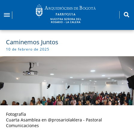
Pasar
al
PARROQUIA
contenido
NUESTRA SEÑORA DEL
ROSARIO - LA CALERA
principal
Caminemos Juntos
10 de febrero de 2025
Fotografía
Cuarta Asamblea en @prosariolaklera - Pastoral
Comunicaciones