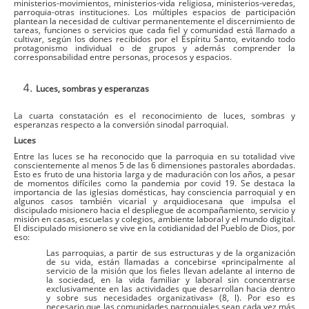
ministerios-movimientos, ministerios-vida religiosa, ministerios-veredas,
parroquia-otras instituciones. Los múltiples espacios de participación
plantean la necesidad de cultivar permanentemente el discernimiento de
tareas, funciones o servicios que cada fiel y comunidad está llamado a
cultivar, según los dones recibidos por el Espíritu Santo, evitando todo
protagonismo individual o de grupos y además comprender la
corresponsabilidad entre personas, procesos y espacios.
Luces, sombras y esperanzas
La cuarta constatación es el reconocimiento de luces, sombras y
esperanzas respecto a la conversión sinodal parroquial.
Luces
Entre las luces se ha reconocido que la parroquia en su totalidad vive
conscientemente al menos 5 de las 6 dimensiones pastorales abordadas.
Esto es fruto de una historia larga y de maduración con los años, a pesar
de momentos difíciles como la pandemia por covid 19. Se destaca la
importancia de las iglesias domésticas, hay consciencia parroquial y en
algunos casos también vicarial y arquidiocesana que impulsa el
discipulado misionero hacia el despliegue de acompañamiento, servicio y
misión en casas, escuelas y colegios, ambiente laboral y el mundo digital.
El discipulado misionero se vive en la cotidianidad del Pueblo de Dios, por
eso:
Las parroquias, a partir de sus estructuras y de la organización
de su vida, están llamadas a concebirse «principalmente al
servicio de la misión que los fieles llevan adelante al interno de
la sociedad, en la vida familiar y laboral sin concentrarse
exclusivamente en las actividades que desarrollan hacia dentro
y sobre sus necesidades organizativas» (8, l). Por eso es
necesario que las comunidades parroquiales sean cada vez más